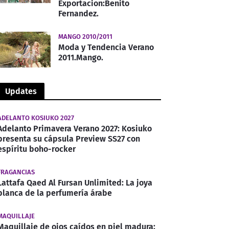
Exportacion:Benito
Fernandez.
MANGO 2010/2011
Moda y Tendencia Verano
2011.Mango.
Updates
ADELANTO KOSIUKO 2027
Adelanto Primavera Verano 2027: Kosiuko
presenta su cápsula Preview SS27 con
espíritu boho-rocker
FRAGANCIAS
Lattafa Qaed Al Fursan Unlimited: La joya
blanca de la perfumería árabe
MAQUILLAJE
Maquillaje de ojos caídos en piel madura: