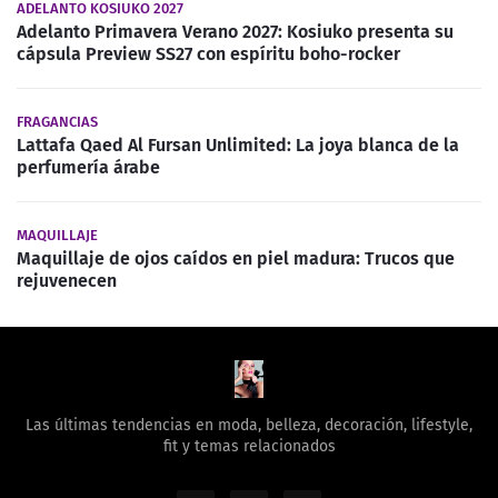
ADELANTO KOSIUKO 2027
Adelanto Primavera Verano 2027: Kosiuko presenta su
cápsula Preview SS27 con espíritu boho-rocker
FRAGANCIAS
Lattafa Qaed Al Fursan Unlimited: La joya blanca de la
perfumería árabe
MAQUILLAJE
Maquillaje de ojos caídos en piel madura: Trucos que
rejuvenecen
Las últimas tendencias en moda, belleza, decoración, lifestyle,
fit y temas relacionados