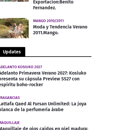
Exportacion:Benito
Fernandez.
MANGO 2010/2011
Moda y Tendencia Verano
2011.Mango.
Updates
ADELANTO KOSIUKO 2027
Adelanto Primavera Verano 2027: Kosiuko
presenta su cápsula Preview SS27 con
espíritu boho-rocker
FRAGANCIAS
Lattafa Qaed Al Fursan Unlimited: La joya
blanca de la perfumería árabe
MAQUILLAJE
Maquillaje de ojos caídos en piel madura: