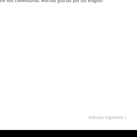
jare mis comentarios. Muchas gracias por tus elogios!
Artículo Siguiente