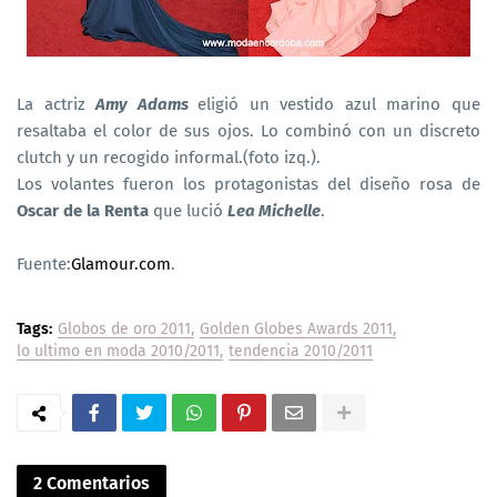
La actriz
Amy Adams
eligió un vestido azul marino que
resaltaba el color de sus ojos. Lo combinó con un discreto
clutch y un recogido informal.(foto izq.).
Los volantes fueron los protagonistas del diseño rosa de
Oscar de la Renta
que lució
Lea Michelle
.
Fuente:
Glamour.com
.
Tags:
Globos de oro 2011
Golden Globes Awards 2011
lo ultimo en moda 2010/2011
tendencia 2010/2011
2 Comentarios