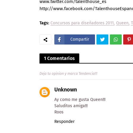
www.twitter.com/talenthouse_es
http://www.facebook.com/TalenthouseEspan
Tags:
Concursos para diseñadores 2011
Queen
Compartir
1 Comentarios
Deja tu opinion y marca Tendencia!!!
Unknown
Ay como me gusta Queen!!!
Saluditos amiga!!!
Roos
Responder