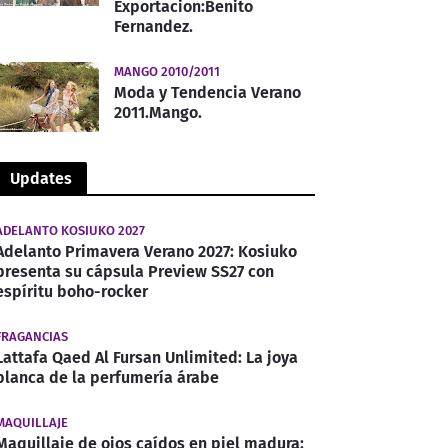
Exportacion:Benito
Fernandez.
MANGO 2010/2011
Moda y Tendencia Verano
2011.Mango.
Updates
ADELANTO KOSIUKO 2027
Adelanto Primavera Verano 2027: Kosiuko
presenta su cápsula Preview SS27 con
espíritu boho-rocker
FRAGANCIAS
Lattafa Qaed Al Fursan Unlimited: La joya
blanca de la perfumería árabe
MAQUILLAJE
Maquillaje de ojos caídos en piel madura: