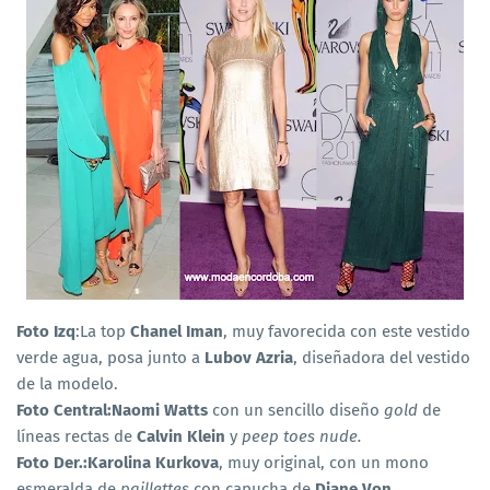
Foto Izq
:La top
Chanel Iman
, muy favorecida con este vestido
verde agua, posa junto a
Lubov Azria
, diseñadora del vestido
de la modelo.
Foto Central:Naomi Watts
con un sencillo diseño
gold
de
líneas rectas de
Calvin Klein
y
peep toes nude.
Foto Der.:Karolina Kurkova
, muy original, con un mono
esmeralda de
paillettes
con capucha de
Diane Von