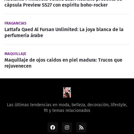
cápsula Preview SS27 con espíritu boho-rocker
FRAGANCIAS
Lattafa Qaed Al Fursan Unlimited: La joya blanca de la
perfumería árabe
MAQUILLAJE
Maquillaje de ojos caídos en piel madura: Trucos que
rejuvenecen
Las últimas tendencias en moda, belleza, decoración, lifestyle,
fit y temas relacionados