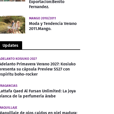
Exportacion:Benito
Fernandez.
MANGO 2010/2011
Moda y Tendencia Verano
2011.Mango.
Updates
ADELANTO KOSIUKO 2027
Adelanto Primavera Verano 2027: Kosiuko
presenta su cápsula Preview SS27 con
espíritu boho-rocker
FRAGANCIAS
Lattafa Qaed Al Fursan Unlimited: La joya
blanca de la perfumería árabe
MAQUILLAJE
Maquillaje de ojos caídos en piel madura: