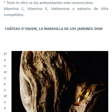
* Tests in vitro vs los antioxidantes más reconocidos:
Vitamina C, Vitamina E, Idebenona y extracto de Viña
competidor.
CHÂTEAU D’YQUEM, LA MARAVILLA DE LOS JARDINES DIOR
Pi
o
n
er
o
e
n
et
n
o