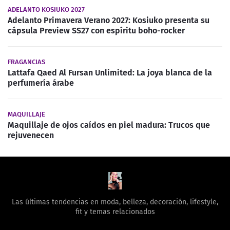
ADELANTO KOSIUKO 2027
Adelanto Primavera Verano 2027: Kosiuko presenta su
cápsula Preview SS27 con espíritu boho-rocker
FRAGANCIAS
Lattafa Qaed Al Fursan Unlimited: La joya blanca de la
perfumería árabe
MAQUILLAJE
Maquillaje de ojos caídos en piel madura: Trucos que
rejuvenecen
Las últimas tendencias en moda, belleza, decoración, lifestyle,
fit y temas relacionados