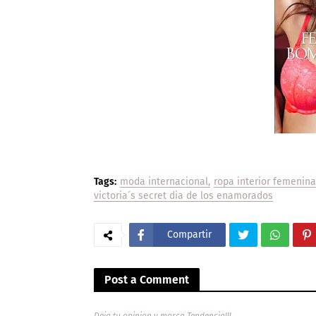
Tags:
moda internacional
ropa interior femenina
victoria´s secret dia de los enamorados
Compartir
Post a Comment