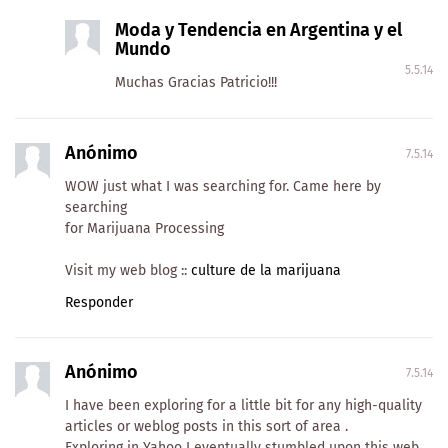
Moda y Tendencia en Argentina y el
Mundo
5.5.14
Muchas Gracias Patricio!!!
Anónimo
7.5.14
WOW just what I was searching for. Came here by
searching
for Marijuana Processing
Visit my web blog ::
culture de la marijuana
Responder
Anónimo
7.5.14
I have been exploring for a little bit for any high-quality
articles or weblog posts in this sort of area .
Exploring in Yahoo I eventually stumbled upon this web