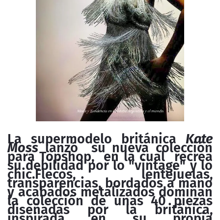
La supermodelo británica
Kate
Moss
lanzó su nueva colección
para Topshop, en la cual recrea
su debilidad por lo "vintage" y lo
chic.Flecos, lentejuelas,
transparencias, bordados a mano
y acabados metalizados dominan
la colección de unas 40 piezas
diseñadas por la británica,
inspirada en su propia