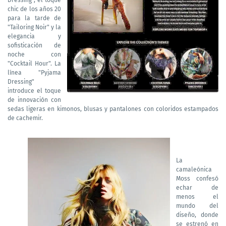
Dressing", el toque
chic de los años 20
para la tarde de
"Tailoring Noir" y la
elegancia y
sofisticación de
noche con
"Cocktail Hour". La
línea "Pyjama
Dressing"
introduce el toque
de innovación con
sedas ligeras en kimonos, blusas y pantalones con coloridos estampados
de cachemir.
La
camaleónica
Moss confesó
echar de
menos el
mundo del
diseño, donde
se estrenó en