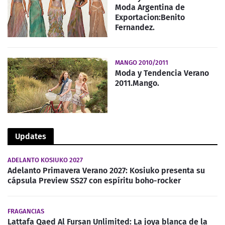
Moda Argentina de
Exportacion:Benito
Fernandez.
MANGO 2010/2011
Moda y Tendencia Verano
2011.Mango.
Updates
ADELANTO KOSIUKO 2027
Adelanto Primavera Verano 2027: Kosiuko presenta su
cápsula Preview SS27 con espíritu boho-rocker
FRAGANCIAS
Lattafa Qaed Al Fursan Unlimited: La joya blanca de la