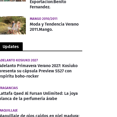
Exportacion:Benito
Fernandez.
MANGO 2010/2011
Moda y Tendencia Verano
2011.Mango.
Updates
ADELANTO KOSIUKO 2027
Adelanto Primavera Verano 2027: Kosiuko
presenta su cápsula Preview SS27 con
espíritu boho-rocker
FRAGANCIAS
Lattafa Qaed Al Fursan Unlimited: La joya
blanca de la perfumería árabe
MAQUILLAJE
Maquillaje de ojos caídos en piel madura: