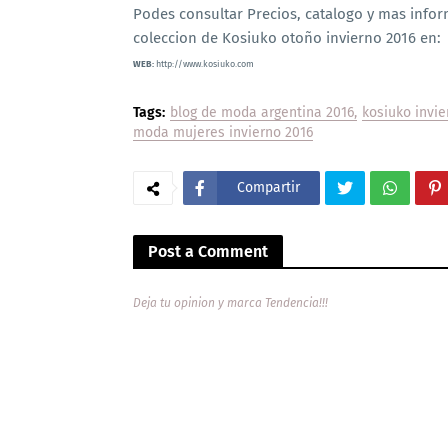
Podes consultar Precios, catalogo y mas infor
coleccion de Kosiuko otoño invierno 2016 en:
WEB:
http://www.kosiuko.com
Tags:
blog de moda argentina 2016
kosiuko invie
moda mujeres invierno 2016
Compartir
Post a Comment
Deja tu opinion y marca Tendencia!!!