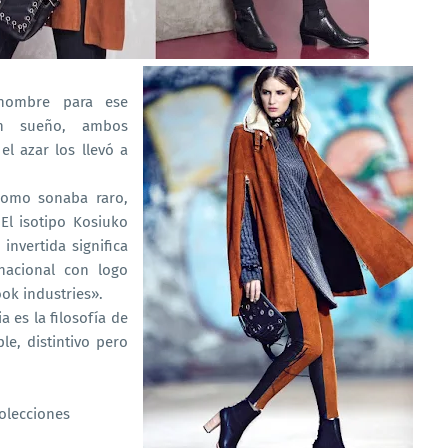
nombre para ese
n sueño, ambos
el azar los llevó a
como sonaba raro,
El isotipo Kosiuko
invertida significa
nacional con logo
ook industries».
es la filosofía de
e, distintivo pero
colecciones