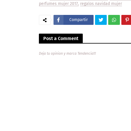
perfumes mujer 2017
regalos navidad mujer
Compartir
Post a Comment
Deja tu opinion y marca Tendencia!!!