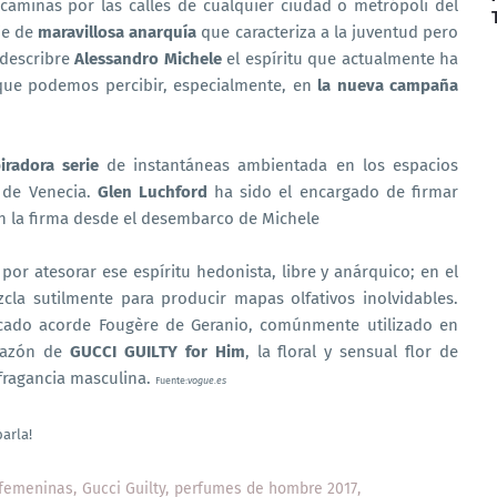
 caminas por las calles de cualquier ciudad o metrópoli del
ie de
maravillosa anarquía
que caracteriza a la juventud pero
 describre
Alessandro Michele
el espíritu que actualmente ha
 que podemos percibir, especialmente, en
la nueva campaña
iradora serie
de instantáneas ambientada en los espacios
s de Venecia.
Glen Luchford
ha sido el encargado de firmar
n la firma desde el desembarco de Michele
por atesorar ese espíritu hedonista, libre y anárquico; en el
la sutilmente para producir mapas olfativos inolvidables.
ado acorde Fougère de Geranio, comúnmente utilizado en
razón de
GUCCI GUILTY for Him
, la floral y sensual flor de
 fragancia masculina.
Fuente:
vogue.es
barla!
 femeninas
Gucci Guilty
perfumes de hombre 2017