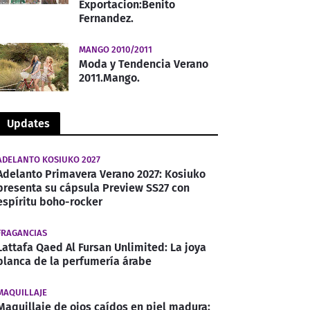
Exportacion:Benito
Fernandez.
MANGO 2010/2011
Moda y Tendencia Verano
2011.Mango.
Updates
ADELANTO KOSIUKO 2027
Adelanto Primavera Verano 2027: Kosiuko
presenta su cápsula Preview SS27 con
espíritu boho-rocker
FRAGANCIAS
Lattafa Qaed Al Fursan Unlimited: La joya
blanca de la perfumería árabe
MAQUILLAJE
Maquillaje de ojos caídos en piel madura: