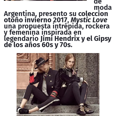
de
moda
Argentina, presento su
coleccion
otoño invierno 2017
,
Mystic Love
una propuesta intrépida, rockera
y femenina inspirada en
legendario
Jimi Hendrix y el Gipsy
de los años 60s y 70s
.