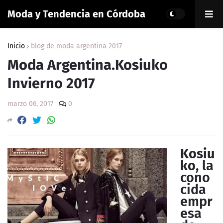
Moda y Tendencia en Córdoba
Inicio
blog de moda argentina 2017
Moda Argentina.Kosiuko
Invierno 2017
marzo 06, 2017
0
Kosiu
ko
, la
cono
cida
empr
esa