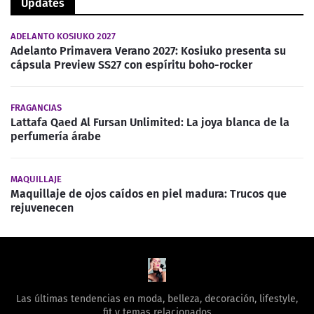
Updates
ADELANTO KOSIUKO 2027
Adelanto Primavera Verano 2027: Kosiuko presenta su
cápsula Preview SS27 con espíritu boho-rocker
FRAGANCIAS
Lattafa Qaed Al Fursan Unlimited: La joya blanca de la
perfumería árabe
MAQUILLAJE
Maquillaje de ojos caídos en piel madura: Trucos que
rejuvenecen
Las últimas tendencias en moda, belleza, decoración, lifestyle,
fit y temas relacionados