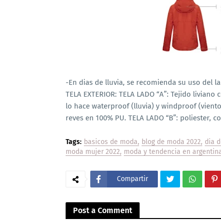
-En dias de lluvia, se recomienda su uso del la
TELA EXTERIOR: TELA LADO “A”: Tejido livian
lo hace waterproof (lluvia) y windproof (vien
reves en 100% PU. TELA LADO “B”: poliester, c
Tags:
basicos de moda
blog de moda 2022
dia 
moda mujer 2022
moda y tendencia en argentin
Compartir
Post a Comment