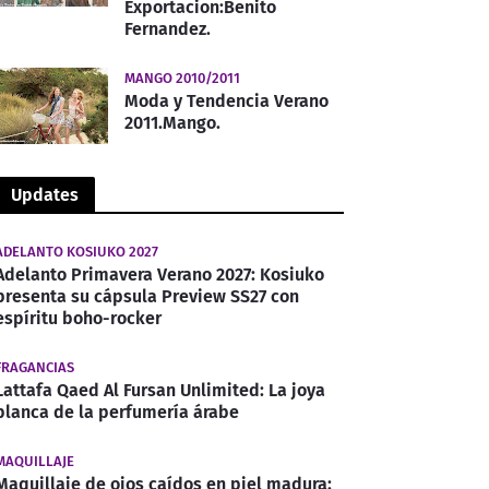
Exportacion:Benito
Fernandez.
MANGO 2010/2011
Moda y Tendencia Verano
2011.Mango.
Updates
ADELANTO KOSIUKO 2027
Adelanto Primavera Verano 2027: Kosiuko
presenta su cápsula Preview SS27 con
espíritu boho-rocker
FRAGANCIAS
Lattafa Qaed Al Fursan Unlimited: La joya
blanca de la perfumería árabe
MAQUILLAJE
Maquillaje de ojos caídos en piel madura: