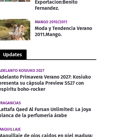
Exportacion:Benito
Fernandez.
MANGO 2010/2011
Moda y Tendencia Verano
2011.Mango.
Updates
ADELANTO KOSIUKO 2027
Adelanto Primavera Verano 2027: Kosiuko
presenta su cápsula Preview SS27 con
espíritu boho-rocker
FRAGANCIAS
Lattafa Qaed Al Fursan Unlimited: La joya
blanca de la perfumería árabe
MAQUILLAJE
Maquillaje de ojos caídos en piel madura: