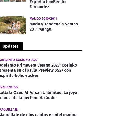
Exportacion:Benito
Fernandez.
MANGO 2010/2011
Moda y Tendencia Verano
2011.Mango.
Updates
ADELANTO KOSIUKO 2027
Adelanto Primavera Verano 2027: Kosiuko
presenta su cápsula Preview SS27 con
espíritu boho-rocker
FRAGANCIAS
Lattafa Qaed Al Fursan Unlimited: La joya
blanca de la perfumería árabe
MAQUILLAJE
Maquillaje de ojos caídos en piel madura: