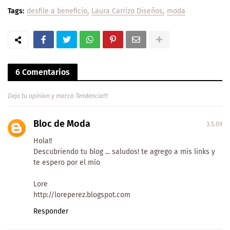
Tags:
desfile a beneficio
Laura Carrizo Diseños
moda
6 Comentarios
Deja tu opinion y marca Tendencia!!!
Bloc de Moda
3.5.09
Hola!!
Descubriendo tu blog ... saludos! te agrego a mis links y
te espero por el mío
Lore
http://loreperez.blogspot.com
Responder