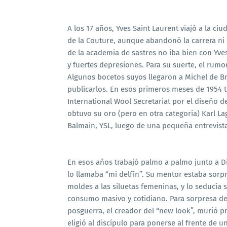
A los 17 años, Yves Saint Laurent viajó a la ci
de la Couture, aunque abandonó la carrera ni 
de la academia de sastres no iba bien con Yve
y fuertes depresiones. Para su suerte, el rum
Algunos bocetos suyos llegaron a Michel de B
publicarlos. En esos primeros meses de 1954 
International Wool Secretariat por el diseño 
obtuvo su oro (pero en otra categoría) Karl L
Balmain, YSL, luego de una pequeña entrevista
En esos años trabajó palmo a palmo junto a D
lo llamaba “mi delfín”. Su mentor estaba sorp
moldes a las siluetas femeninas, y lo seducía
consumo masivo y cotidiano. Para sorpresa d
posguerra, el creador del “new look”, murió p
eligió al discípulo para ponerse al frente de 