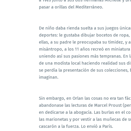
a Yves junto a sus dos hermanas Michelle y B
pasar a orillas del Mediterráneo.
De niño daba rienda suelta a sus juegos únic
deportes: le gustaba dibujar bocetos de ropa, l
ellas, a su padre le preocupaba su timidez, y a
misántropo, a los 11 años recreó en miniatura
uniendo así sus pasiones más tempranas. En l
de una modista local haciendo realidad sus dis
se perdía la presentación de sus colecciones, 
imaginan.
Sin embargo, en Orlan las cosas no era tan fá
abandonase las lecturas de Marcel Proust (per
en dedicarse a la abogacía. Las burlas en el 
las marionetas y por vestir a las muñecas de 
cascarón a la fuerza. Lo envió a París.