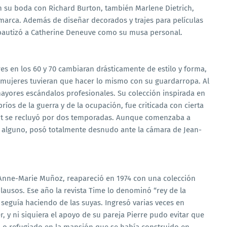
en su boda con Richard Burton, también Marlene Dietrich,
 marca. Además de diseñar decorados y trajes para películas
 bautizó a Catherine Deneuve como su musa personal.
es en los 60 y 70 cambiaran drásticamente de estilo y forma,
 mujeres tuvieran que hacer lo mismo con su guardarropa. Al
ayores escándalos profesionales. Su colección inspirada en
íos de la guerra y de la ocupación, fue criticada con cierta
rent se recluyó por dos temporadas. Aunque comenzaba a
o alguno, posó totalmente desnudo ante la cámara de Jean-
y Anne-Marie Muñoz, reapareció en 1974 con una colección
lausos. Ese año la revista Time lo denominó “rey de la
seguía haciendo de las suyas. Ingresó varias veces en
er, y ni siquiera el apoyo de su pareja Pierre pudo evitar que