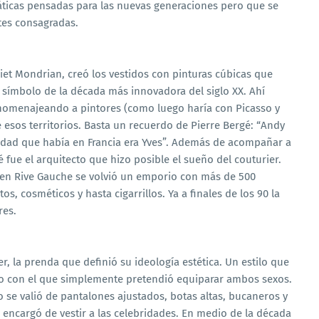
ticas pensadas para las nuevas generaciones pero que se
tes consagradas.
iet Mondrian, creó los vestidos con pinturas cúbicas que
n símbolo de la década más innovadora del siglo XX. Ahí
 homenajeando a pintores (como luego haría con Picasso y
e esos territorios. Basta un recuerdo de Pierre Bergé: “Andy
erdad que había en Francia era Yves”. Además de acompañar a
 fue el arquitecto que hizo posible el sueño del couturier.
a en Rive Gauche se volvió un emporio con más de 500
s, cosméticos y hasta cigarrillos. Ya a finales de los 90 la
res.
r, la prenda que definió su ideología estética. Un estilo que
ro con el que simplemente pretendió equiparar ambos sexos.
o se valió de pantalones ajustados, botas altas, bucaneros y
e encargó de vestir a las celebridades. En medio de la década