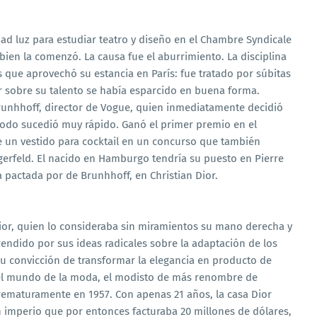
udad luz para estudiar teatro y diseño en el Chambre Syndicale
bien la comenzó. La causa fue el aburrimiento. La disciplina
s que aprovechó su estancia en París: fue tratado por súbitas
or sobre su talento se había esparcido en buena forma.
runhhoff, director de Vogue, quien inmediatamente decidió
todo sucedió muy rápido. Ganó el primer premio en el
de un vestido para cocktail en un concurso que también
agerfeld. El nacido en Hamburgo tendría su puesto en Pierre
 pactada por de Brunhhoff, en Christian Dior.
ior, quien lo consideraba sin miramientos su mano derecha y
rendido por sus ideas radicales sobre la adaptación de los
 su convicción de transformar la elegancia en producto de
el mundo de la moda, el modisto de más renombre de
rematuramente en 1957. Con apenas 21 años, la casa Dior
un imperio que por entonces facturaba 20 millones de dólares,