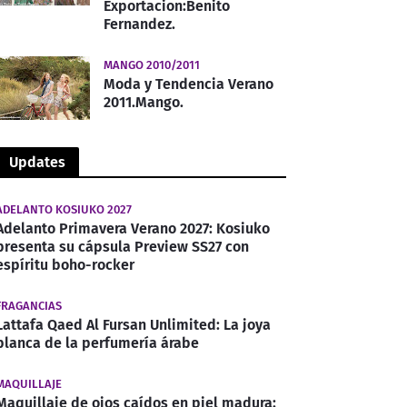
Exportacion:Benito
Fernandez.
MANGO 2010/2011
Moda y Tendencia Verano
2011.Mango.
Updates
ADELANTO KOSIUKO 2027
Adelanto Primavera Verano 2027: Kosiuko
presenta su cápsula Preview SS27 con
espíritu boho-rocker
FRAGANCIAS
Lattafa Qaed Al Fursan Unlimited: La joya
blanca de la perfumería árabe
MAQUILLAJE
Maquillaje de ojos caídos en piel madura: