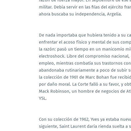
razón de fuerza mayor. En septiembre de ese a
militar. Debía servir en las filas del ejército 
ahora buscaba su independencia, Argelia.
De nada importaba que hubiera tenido a su carg
enfrentar el acoso físico y mental de sus co
la razón: pasó un tiempo en un manicomio mil
electroshock. Libre del compromiso nacional, 
empleo, mientras combatía sus trastornos co
abandonaba rutinariamente a poco de subir sus
la colección de 1961 de Marc Bohan fue recib
por daño moral. La Corte falló a su favor, y ob
Mack Robinson, un hombre de negocios de Atla
YSL.
Con su colección de 1962, Yves ya estaba nuev
siguiente, Saint Laurent daría rienda suelta a