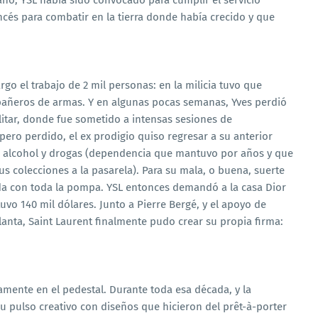
ño, YSL había sido convocado para cumplir el servicio
francés para combatir en la tierra donde había crecido y que
o el trabajo de 2 mil personas: en la milicia tuvo que
mpañeros de armas. Y en algunas pocas semanas, Yves perdió
itar, donde fue sometido a intensas sesiones de
pero perdido, el ex prodigio quiso regresar a su anterior
n alcohol y drogas (dependencia que mantuvo por años y que
 colecciones a la pasarela). Para su mala, o buena, suerte
ida con toda la pompa. YSL entonces demandó a la casa Dior
tuvo 140 mil dólares. Junto a Pierre Bergé, y el apoyo de
nta, Saint Laurent finalmente pudo crear su propia firma:
amente en el pedestal. Durante toda esa década, y la
 su pulso creativo con diseños que hicieron del prêt-à-porter