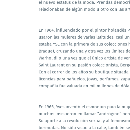
el nuevo estatus de la moda. Prendas democrá
relacionaban de algún modo u otro con las ar
En 1964, influenciado por el pintor holandés P
usaron las mujeres de varias latitudes, casi u
estaba YSL con la primera de sus colecciones
Braque), cruzando una y otra vez los límites d
Warhol dijo una vez que el único artista de v
Saint Laurent en su pasión coleccionista, Bergé
Con el correr de los años su boutique situad
licencias para pañuelos, joyas, perfumes, zapato
compañía fue valuada en mil millones de dóla
En 1966, Yves inventó el esmoquin para la muje
muchos insistieron en llamar “andrógino” pe
Su aporte a la revolución sexual y al feminism
bermudas. No sólo vistió a la calle, también s