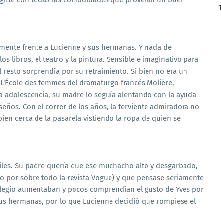
rigitte con todas las comodidades que proveían un buen
amente frente a Lucienne y sus hermanas. Y nada de
os libros, el teatro y la pintura. Sensible e imaginativo para
l resto sorprendía por su retraimiento. Si bien no era un
 L'École des femmes del dramaturgo francés Molière,
a adolescencia, su madre lo seguía alentando con la ayuda
eños. Con el correr de los años, la ferviente admiradora no
bien cerca de la pasarela vistiendo la ropa de quien se
ciles. Su padre quería que ese muchacho alto y desgarbado,
o por sobre todo la revista Vogue) y que pensase seriamente
colegio aumentaban y pocos comprendían el gusto de Yves por
sus hermanas, por lo que Lucienne decidió que rompiese el