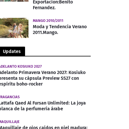
Exportacion:Benito
Fernandez.
MANGO 2010/2011
Moda y Tendencia Verano
2011.Mango.
Updates
ADELANTO KOSIUKO 2027
Adelanto Primavera Verano 2027: Kosiuko
presenta su cápsula Preview SS27 con
espíritu boho-rocker
FRAGANCIAS
Lattafa Qaed Al Fursan Unlimited: La joya
blanca de la perfumería árabe
MAQUILLAJE
Maquillaje de ojos caídos en piel madura: