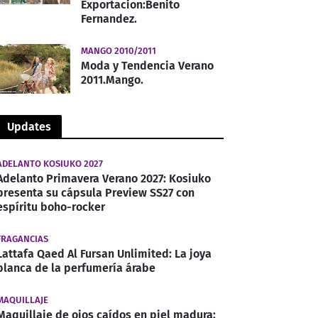
Exportacion:Benito
Fernandez.
MANGO 2010/2011
Moda y Tendencia Verano
2011.Mango.
Updates
ADELANTO KOSIUKO 2027
Adelanto Primavera Verano 2027: Kosiuko
presenta su cápsula Preview SS27 con
espíritu boho-rocker
FRAGANCIAS
Lattafa Qaed Al Fursan Unlimited: La joya
blanca de la perfumería árabe
MAQUILLAJE
Maquillaje de ojos caídos en piel madura: