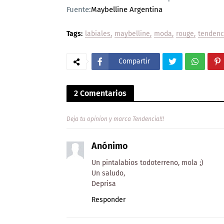
Fuente:
Maybelline Argentina
Tags:
labiales
maybelline
moda
rouge
tendenc
Compartir
2 Comentarios
Deja tu opinion y marca Tendencia!!!
Anónimo
Un pintalabios todoterreno, mola ;)
Un saludo,
Deprisa
Responder