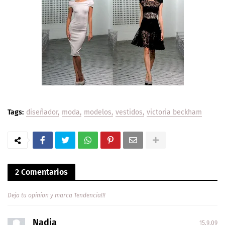
Tags:
diseñador
moda
modelos
vestidos
victoria beckham
2 Comentarios
Deja tu opinion y marca Tendencia!!!
Nadia
15.9.09