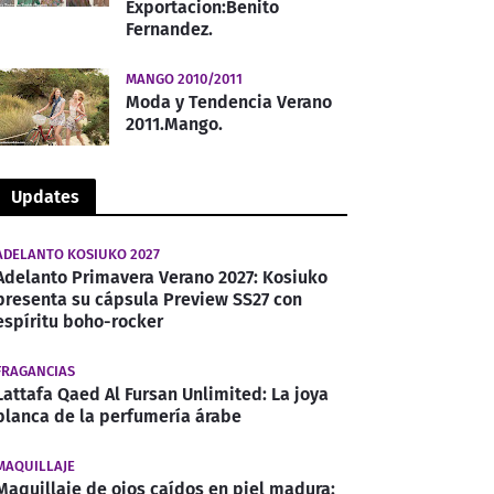
Exportacion:Benito
Fernandez.
MANGO 2010/2011
Moda y Tendencia Verano
2011.Mango.
Updates
ADELANTO KOSIUKO 2027
Adelanto Primavera Verano 2027: Kosiuko
presenta su cápsula Preview SS27 con
espíritu boho-rocker
FRAGANCIAS
Lattafa Qaed Al Fursan Unlimited: La joya
blanca de la perfumería árabe
MAQUILLAJE
Maquillaje de ojos caídos en piel madura: