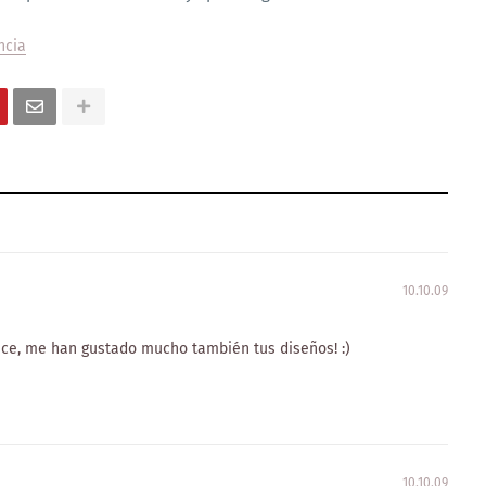
ncia
10.10.09
ce, me han gustado mucho también tus diseños! :)
10.10.09