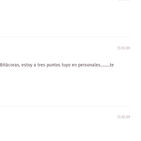
13.10.09
 Bitácoras, estoy a tres puntos tuyo en personales………te
13.10.09