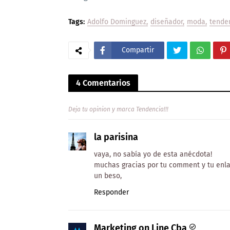
Tags:
Adolfo Dominguez
diseñador
moda
tende
Compartir
4 Comentarios
Deja tu opinion y marca Tendencia!!!
la parisina
vaya, no sabía yo de esta anécdota!
muchas gracias por tu comment y tu enla
un beso,
Responder
Marketing on Line Cba