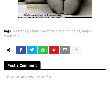
Tags:
biografias
Cindy Crawford
moda
modelos
mujer
tendencia
Post a Comment
Deja tu opinion y marca Tendencia!!!