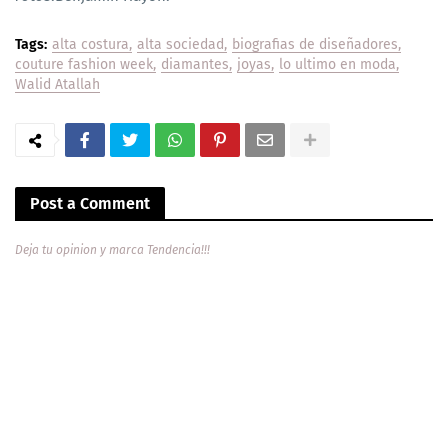
Tags:
alta costura
alta sociedad
biografias de diseñadores
couture fashion week
diamantes
joyas
lo ultimo en moda
Walid Atallah
Post a Comment
Deja tu opinion y marca Tendencia!!!