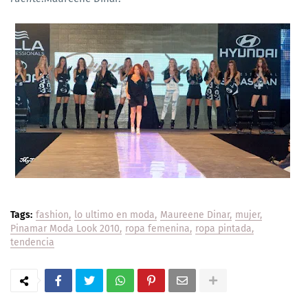
Tags:
fashion
lo ultimo en moda
Maureene Dinar
mujer
Pinamar Moda Look 2010
ropa femenina
ropa pintada
tendencia