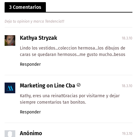
3 Comentarios
Deja tu opinion y marca Tendencia!!!
Kathya Stryzak
18.3.10
Lindo los vestidos...coleccion hermosa...los dibujos de
caras se quedaran hermosos...me gusto mucho..besos
Responder
Marketing on Line Cba
18.3.10
Kathy, eres una reina!!Gracias por visitarme y dejar
siempre comentarios tan bonitos.
Responder
Anónimo
19.3.10