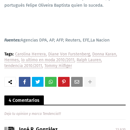
portugués Felipe Oliveira Baptista quien lo suceda.
Fuentes:
Agencias DPA, AP, AFP, Reuters, EFE,La Nacion
Tags:
Carolina Herrera
Diane Von Furstenberg
Donna Karan
Hermes
lo ultimo en moda 2010/2011
Ralph Lauren
tendencia 2010/2011
Tommy Hilfiger
4 Comentarios
Deja tu opinion y marca Tendencia!!!
José R. González
23.9.10