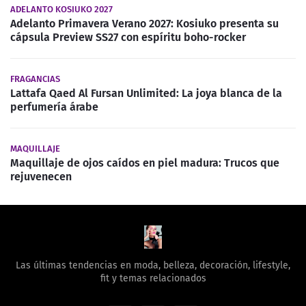
ADELANTO KOSIUKO 2027
Adelanto Primavera Verano 2027: Kosiuko presenta su
cápsula Preview SS27 con espíritu boho-rocker
FRAGANCIAS
Lattafa Qaed Al Fursan Unlimited: La joya blanca de la
perfumería árabe
MAQUILLAJE
Maquillaje de ojos caídos en piel madura: Trucos que
rejuvenecen
Las últimas tendencias en moda, belleza, decoración, lifestyle,
fit y temas relacionados