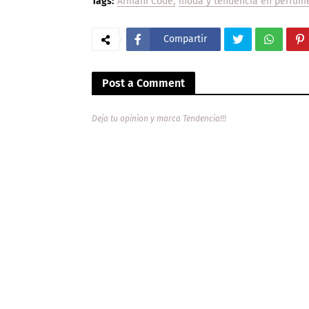
Tags:
Armani Code
moda y tendencia en perfum
Compartir
Post a Comment
Deja tu opinion y marca Tendencia!!!