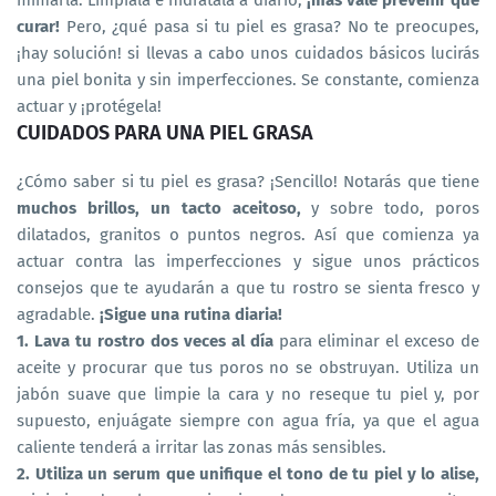
mimarla. Límpiala e hidrátala a diario,
¡más vale prevenir que
curar!
Pero, ¿qué pasa si tu piel es grasa? No te preocupes,
¡hay solución! si llevas a cabo unos cuidados básicos lucirás
una piel bonita y sin imperfecciones. Se constante, comienza
actuar y ¡protégela!
CUIDADOS PARA UNA PIEL GRASA
¿Cómo saber si tu piel es grasa? ¡Sencillo! Notarás que tiene
muchos brillos, un tacto aceitoso,
y sobre todo, poros
dilatados, granitos o puntos negros. Así que comienza ya
actuar contra las imperfecciones y sigue unos prácticos
consejos que te ayudarán a que tu rostro se sienta fresco y
agradable.
¡Sigue una rutina diaria!
1. Lava tu rostro dos veces al día
para eliminar el exceso de
aceite y procurar que tus poros no se obstruyan. Utiliza un
jabón suave que limpie la cara y no reseque tu piel y, por
supuesto, enjuágate siempre con agua fría, ya que el agua
caliente tenderá a irritar las zonas más sensibles.
2. Utiliza un serum que unifique el tono de tu piel y lo alise,