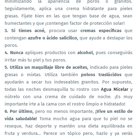
minimizando la apariencia de poros o granitos.
Seguidamente, aplica una crema hidratante para pieles
grasas. Fíjate bien en las que tengan base de agua, sean
humectantes y que ¡contengan factor de protección solar!
3. Si tienes acné,
procura usar
cremas específicas
que
contengan
azufre o ácido salicílico,
que ayude a destapar los
poros.
4. Nunca
apliques productos con
alcohol,
pues conseguirás
irritar más tu piel y tus poros.
5. Utiliza un maquillaje libre de aceites,
indicado para pieles
grasas o mixtas. Utiliza también
polvos traslúcidos
que
ayudarán a secar tus indeseables granitos. Por supuesto,
todas las noches desmaquilla tu rostro con
Agua Micelar
y
nútrelo con una crema de cuidado de noche. ¡Es muy
importante irte a la cama con el rostro limpio e hidratado!
6. Por último,
pero no menos importante,
¡Vive un estilo de
vida saludable!
Toma mucho agua para que tu piel no se
reseque, haz deporte y mantén una dieta equilibrada en
fruta y verdura… Parece un tópico pero, hazlo y ya verás