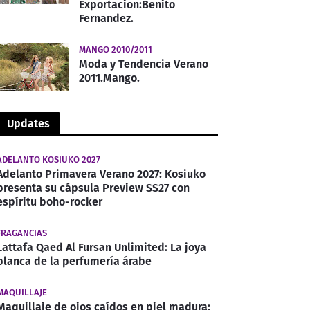
Exportacion:Benito
Fernandez.
MANGO 2010/2011
Moda y Tendencia Verano
2011.Mango.
Updates
ADELANTO KOSIUKO 2027
Adelanto Primavera Verano 2027: Kosiuko
presenta su cápsula Preview SS27 con
espíritu boho-rocker
FRAGANCIAS
Lattafa Qaed Al Fursan Unlimited: La joya
blanca de la perfumería árabe
MAQUILLAJE
Maquillaje de ojos caídos en piel madura: