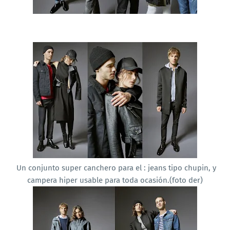
Un conjunto super canchero para el : jeans tipo chupin, y
campera hiper usable para toda ocasión.(foto der)