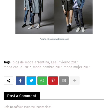
Fuente:http://www.leejeans.cl
Tags:
blog de moda argentina
Lee invierno 2017
moda casual 2017
moda hombre 2017
moda mujer 2017
Post a Comment
Deja tu opinion y marca Tendencia!!!