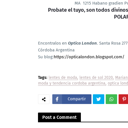
MA 1215 Habano gradien Polarizado
Probate el tuyo, son todos divinos!
POLAR
Encontralos en
Optica London
.
Santa Rosa 277
Córdoba Argentina
Su blog:
https://opticalondon.blogspot.com/
Tags:
lentes de moda
lentes de sol 2020
Marian
moda y tendencia cordoba argentina
optica lon
Compartir
Post a Comment