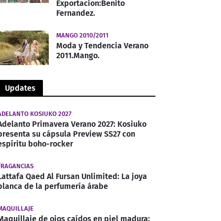
Exportacion:Benito
Fernandez.
MANGO 2010/2011
Moda y Tendencia Verano
2011.Mango.
Updates
ADELANTO KOSIUKO 2027
Adelanto Primavera Verano 2027: Kosiuko
presenta su cápsula Preview SS27 con
espíritu boho-rocker
FRAGANCIAS
Lattafa Qaed Al Fursan Unlimited: La joya
blanca de la perfumería árabe
MAQUILLAJE
Maquillaje de ojos caídos en piel madura: