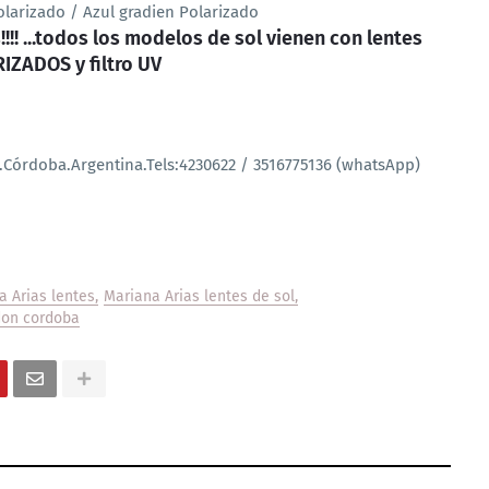
 / Azul gradien Polarizado
!!! ...todos los modelos de sol vienen con lentes
IZADOS y filtro UV
.Córdoba.Argentina.Tels:4230622 / 3516775136 (whatsApp)
a Arias lentes
Mariana Arias lentes de sol
don cordoba