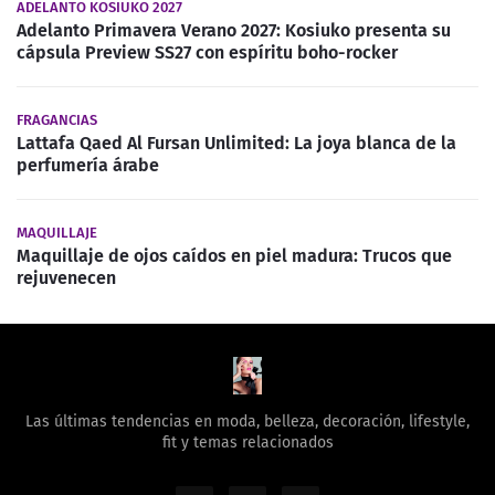
ADELANTO KOSIUKO 2027
Adelanto Primavera Verano 2027: Kosiuko presenta su
cápsula Preview SS27 con espíritu boho-rocker
FRAGANCIAS
Lattafa Qaed Al Fursan Unlimited: La joya blanca de la
perfumería árabe
MAQUILLAJE
Maquillaje de ojos caídos en piel madura: Trucos que
rejuvenecen
Las últimas tendencias en moda, belleza, decoración, lifestyle,
fit y temas relacionados