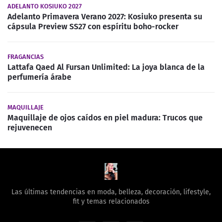
ADELANTO KOSIUKO 2027
Adelanto Primavera Verano 2027: Kosiuko presenta su
cápsula Preview SS27 con espíritu boho-rocker
FRAGANCIAS
Lattafa Qaed Al Fursan Unlimited: La joya blanca de la
perfumería árabe
MAQUILLAJE
Maquillaje de ojos caídos en piel madura: Trucos que
rejuvenecen
Las últimas tendencias en moda, belleza, decoración, lifestyle,
fit y temas relacionados