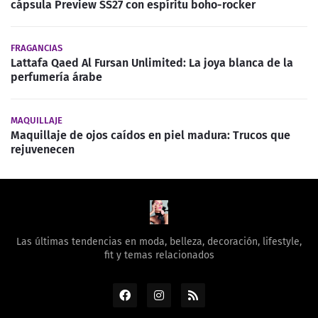
cápsula Preview SS27 con espíritu boho-rocker
FRAGANCIAS
Lattafa Qaed Al Fursan Unlimited: La joya blanca de la
perfumería árabe
MAQUILLAJE
Maquillaje de ojos caídos en piel madura: Trucos que
rejuvenecen
Las últimas tendencias en moda, belleza, decoración, lifestyle,
fit y temas relacionados