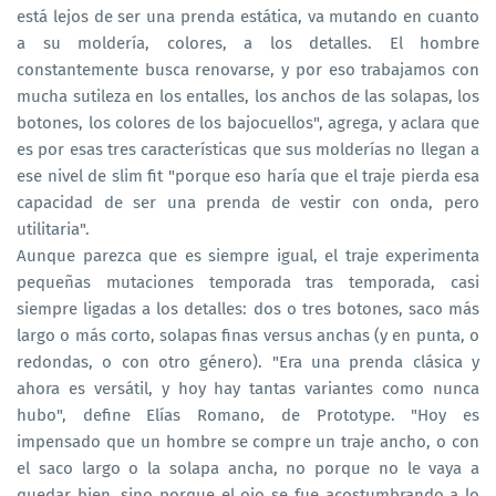
está lejos de ser una prenda estática, va mutando en cuanto
a su moldería, colores, a los detalles. El hombre
constantemente busca renovarse, y por eso trabajamos con
mucha sutileza en los entalles, los anchos de las solapas, los
botones, los colores de los bajocuellos", agrega, y aclara que
es por esas tres características que sus molderías no llegan a
ese nivel de slim fit "porque eso haría que el traje pierda esa
capacidad de ser una prenda de vestir con onda, pero
utilitaria".
Aunque parezca que es siempre igual, el traje experimenta
pequeñas mutaciones temporada tras temporada, casi
siempre ligadas a los detalles: dos o tres botones, saco más
largo o más corto, solapas finas versus anchas (y en punta, o
redondas, o con otro género). "Era una prenda clásica y
ahora es versátil, y hoy hay tantas variantes como nunca
hubo", define Elías Romano, de Prototype. "Hoy es
impensado que un hombre se compre un traje ancho, o con
el saco largo o la solapa ancha, no porque no le vaya a
quedar bien, sino porque el ojo se fue acostumbrando a lo